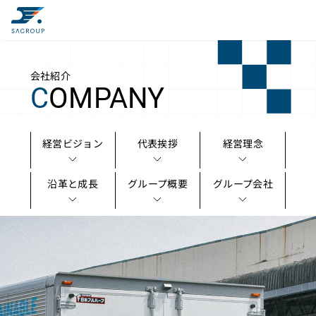
会社紹介
C
OMPANY
経営ビジョン
代表挨拶
経営理念
沿革と成長
グループ概要
グループ会社