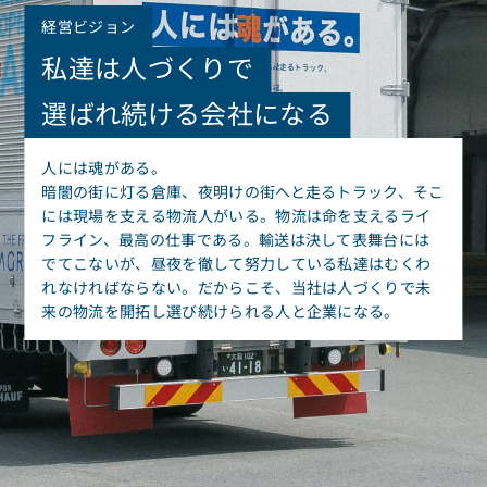
経営ビジョン
私達は人づくりで
選ばれ続ける会社になる
人には魂がある。
暗闇の街に灯る倉庫、夜明けの街へと走るトラック、そこ
には現場を支える物流人がいる。物流は命を支えるライ
フライン、最高の仕事である。輸送は決して表舞台には
でてこないが、昼夜を徹して努力している私達はむくわ
れなければならない。だからこそ、当社は人づくりで未
来の物流を開拓し選び続けられる人と企業になる。