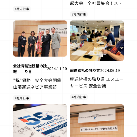
起大会 全社員集合！スタ
参加 ”祝”新入社員研修
#社内行事
ードライバーは”誰の手
#社内行事
に”（船橋営業所はリモー
ト）
会社情
輸送統括の独
2024.11.20
輸送統括の独り言
2024.06.19
報
り言
輸送統括の独り言 エスエー
”祝”優勝 安全大会開催
サービス 安全会議
山藤運送ネピア事業部
#社内行事
#社内行事