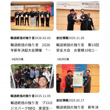
輸送統括の独り言
2026.02.03
会社情報
2025.11.26
輸送統括の独り言 2026
輸送統括の独り言 第10回
年新年決起大会開催 ”ス
安全大会 お客様10社18
タードライバーは誰の手
名 乗務員が企画プレゼ
#社内行事
#社内行事
に！” おまけ「ナマコ捌
ン 全社員集合
いてますか？」
輸送統括の独り言
2025.11.05
会社情報
2025.02.17
輸送統括の独り言 プロロ
輸送統括の独り言 新年決
ジスパークBBQ 実習生も