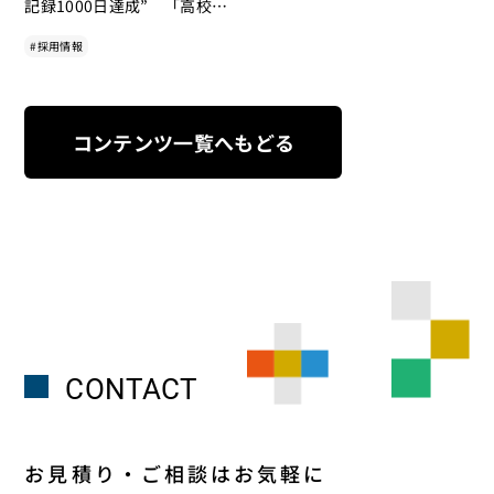
記録1000日達成” 「高校新
卒 アッテミー企業説明
#採用情報
会」 おまけ ニトリNポル
ダディープ ”チェ・ゲバ
ラ”
コンテンツ一覧へもどる
CONTACT
お見積り・ご相談はお気軽に