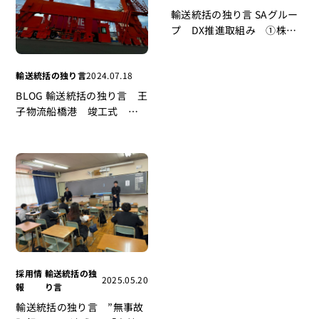
輸送統括の独り言 SAグルー
プ DX推進取組み ①株式
会社Hacobu「MOVO
Berth」 ②株式会社パスコ
輸送統括の独り言
2024.07.18
「LogiSTAR 自動配車システ
ム」「NAVITIME連動」③株
BLOG 輸送統括の独り言 王
式会社スタディスト「Teach
子物流船橋港 竣工式 船
me Biz マニュアルソフ
橋再開発プロジェクト
ト」 ④株式会社route-
30,000坪温調倉庫開所
D「AIocr AIAgent」物流の
効率改善
採用情
輸送統括の独
2025.05.20
報
り言
輸送統括の独り言 ”無事故