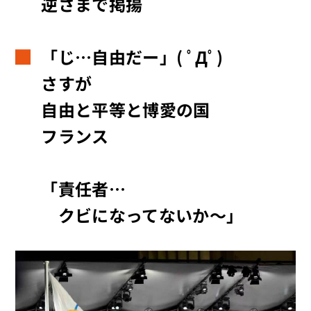
逆さまで掲揚
「じ…自由だー」( ﾟДﾟ)
さすが
自由と平等と博愛の国
フランス
「責任者…
クビになってないか～」