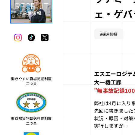
ェ・
#採用情報
エスエーロジテ
働きやすい職場認証制度
大一機工課
二つ星
”無事故記録10
弊社は4月に入り
先回に書きました
状況・原因・対策
東京都貨物輸送評価制度
二つ星
実行しますが…