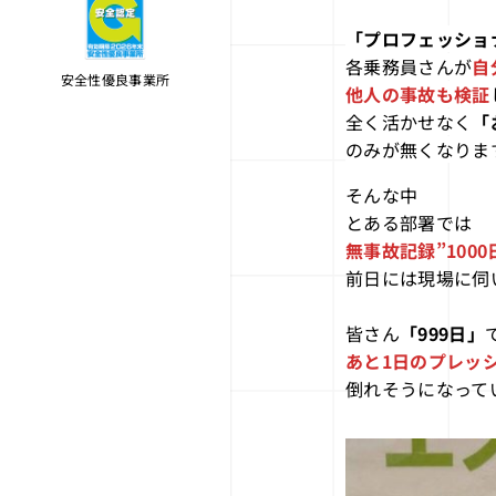
「プロフェッショ
各乗務員さんが
自
安全性優良事業所
他人の事故も検証
全く活かせなく
「
のみが無くなりま
そんな中
とある部署では
無事故記録”1000
前日には現場に伺
皆さん
「999日」
あと1日のプレッ
倒れそうになって