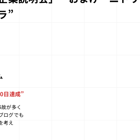
ゲバラ”
ム
00日達成”
事故が多く
ブログでも
を考え