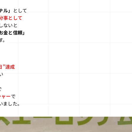
ナル」
として
分事として
しないと
お金と信頼」
す。
日”達成
い
で
シャー
で
いました。