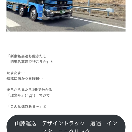
「新東名高速も飽きたし
旧東名高速で行こうか」と
たまたま…
船橋に向かう日曜日…
後ろから見たら1発で分かる
「理念号」( ﾟДﾟ) マジで
「こんな偶然ある～」と
山藤運送 デザイントラック 遭遇 イン
スタ ここクリック